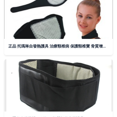
正品 托瑪琳自發熱護具 治療頸椎病 保護頸椎寶 骨質增生-淘寶網