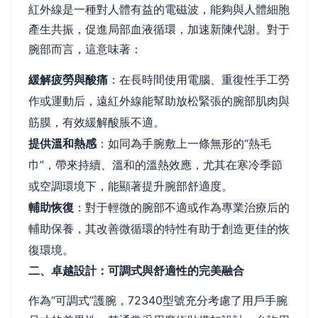
紅外線是一種對人體有益的電磁波，能夠與人體細胞
產生共振，促進局部血液循環，加速新陳代謝。對于
腕部而言，這意味著：
緩解疲勞與酸痛
：在長時間使用電腦、重復性手工勞
作或運動后，遠紅外線能幫助放松緊張的腕部肌肉與
筋膜，有效緩解酸脹不適。
提供溫和熱感
：如同為手腕敷上一條無形的“熱毛
巾”，帶來持續、溫和的溫熱效應，尤其在寒冷季節
或空調環境下，能顯著提升腕部舒適度。
輔助恢復
：對于輕微的腕部不適或作為專業治療后的
輔助保養，其改善微循環的特性有助于創造更佳的恢
復環境。
二、卓越設計：可調式與舒適性的完美融合
作為“可調式”護腕，72340型號充分考慮了用戶手腕