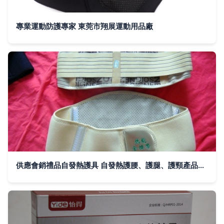
專業運動防護專家 東莞市翔展運動用品廠
供應會銷禮品自發熱護具 自發熱護腰、護腿、護頸產品詳解與廠家介紹