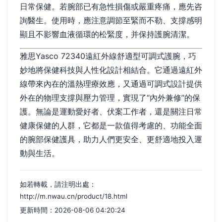
日常保健。若腕部已有急性損傷或嚴重疼痛，應先咨
詢醫生。使用時，應注意調節至緊而不勒、支撐感明
顯且不影響血液循環的松緊度，并保持護腕清潔。
雅思Yasco 72340遠紅外線舒適型可調式護腕，巧
妙地將保健科技與人性化設計相結合。它通過遠紅外
線帶來內在的溫熱理療效應，又通過可調式設計提供
外在的物理支撐與壓力管理，實現了“內外兼修”的保
護。無論是運動愛好者、伏案工作者，還是關注日常
健康保健的人群，它都是一款值得考慮的、功能全面
的腕部保健護具，助力人們更安全、更舒適地投入運
動與生活。
如若轉載，請注明出處：
http://m.nwau.cn/product/18.html
更新時間：2026-08-06 04:20:24