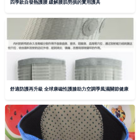
四季款自發熱護腰 緩解腰肌勞損的實用護具
舒適防護再升級 全球康磁性護膝助力空調季風濕關節健康