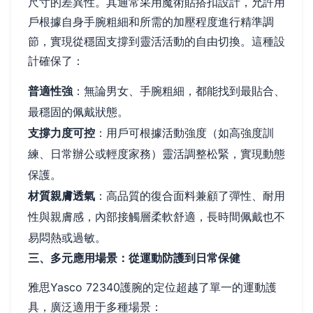
尺寸的差異性。其通常采用魔術貼搭扣設計，允許用
戶根據自身手腕粗細和所需的加壓程度進行精準調
節，實現從穩固支撐到靈活活動的自由切換。這種設
計確保了：
普適性強
：無論男女、手腕粗細，都能找到最貼合、
最穩固的佩戴狀態。
支撐力度可控
：用戶可根據活動強度（如高強度訓
練、日常辦公或輕度家務）靈活調整松緊，實現動態
保護。
材質親膚透氣
：高品質的復合面料兼顧了彈性、耐用
性與親膚感，內部接觸層柔軟舒適，長時間佩戴也不
易悶熱或過敏。
三、多元應用場景：從運動防護到日常保健
雅思Yasco 72340護腕的定位超越了單一的運動護
具，廣泛適用于多種場景：