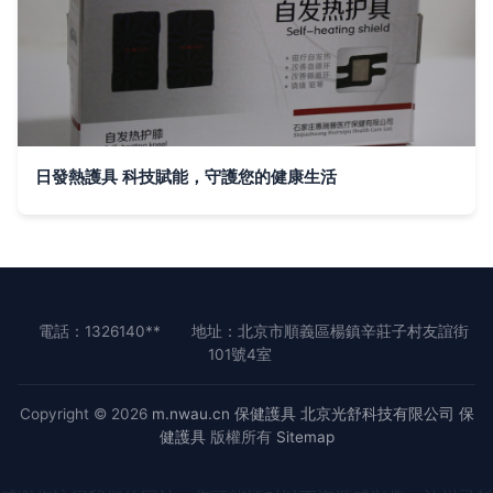
日發熱護具 科技賦能，守護您的健康生活
電話：1326140**
地址：北京市順義區楊鎮辛莊子村友誼街
101號4室
Copyright © 2026
m.nwau.cn
保健護具
北京光舒科技有限公司
保
健護具
版權所有
Sitemap