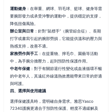
運動健身
：在舉重、網球、羽毛球、籃球、健身等需
要腕部發力或承受沖擊的運動中，提供穩定的支撐，
降低扭傷風險。
辦公室與日常
：針對“鼠標手”（腕管綜合征）、長期
打字或書寫引起的腕部勞損，它能提供溫和的壓力與
熱感支持，改善不適。
家務勞作與手工
：在提重物、擰毛巾、園藝等活動
中，為手腕分擔壓力，起到預防性保護作用。
中老年保健
：對于有關節退行性變化或血液循環不暢
的中老年人，其遠紅外線溫熱效應能帶來日常的舒適
與呵護。
四、選擇與使用建議
選擇保健護具時，需明確自身需求。雅思Yasco
72340護腕更適合于預防性保護、輕度不適緩解及